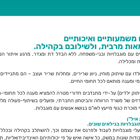
 משמעותיים ואיכותיים
אות מרבית, ולשילובם בקהילה.
 עם מוגבלויות ובני-משפחה, ללא הבדל דת ומגדר, מרגע איתור המו
ת ומכלילה.
לדו עם שיתוק מוחין, ניוון שרירים, ומחלות שריר ועצב – הם מתניידים 
ומי ומענה מותאם לכל תחומי החיים.
 נגיף הפוליו (שיתוק ילדים) על-ידי מתנדבים חדורי מטרה להמציא מענה לכל ת
רזים של משרד הרווחה והביטחון החברתי, ופועלים בשיתוף-פעולה מל
 מוכרת כגוף מייעץ לאו"ם בנושא אנשים עם מוגבלות.
איל"ן
בלויות בגילאים שונים.
י מוגבלויות לעבוד ולפרנס את עצמם וכך, להשתלב בקהילה ובכלל
ות שונות במשק, כל אישה ואיש על פי יכולותיהם האינדיבידואליות, תוך