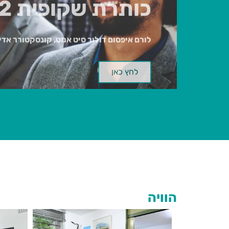
לורם איפסום דולור סיט אמט, קונסקטורר אדי
לחץ כאן
הוויה